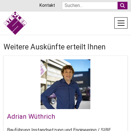
Direkt
Suche
Kontakt
zum
Inhalt
Um- / Ausbau Schwimmbad Aar
Weitere Auskünfte erteilt Ihnen
13. Januar 2026
Adrian Wüthrich
Bauführung Instandsetzung und Engineering / SIBE