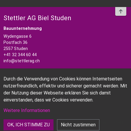
To t
Stettler AG Biel Studen
Bauunternehmung
Wydengasse 6
Postfach 36
2557 Studen
+41 32 344 60 44
info@stettlerag.ch
Unsere Telefonzeiten
Durch die Verwendung von Cookies können Internetseiten
Mo-Fr 08.00-11.45h / 13.30-16.00h
nutzerfreundlich, effektiv und sicherer gemacht werden. Mit
der Nutzung dieser Webseite erklären Sie sich damit
Kontakt
einverstanden, dass wir Cookies verwenden.
Impressum
Weitere Informationen
©
Copyright 2021 Stettler AG. Alle Rechte vorbehalten. Erstellt
OK, ICH STIMME ZU
Nicht zustimmen
mit
PRIMER
- powered by
Drupal
.