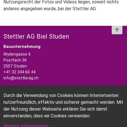
Nutzungsrecht der Fotos und Videos liegen, soweit nichts
anderes angegeben wurde, bei der Stettler AG.
To t
Stettler AG Biel Studen
Bauunternehmung
Wydengasse 6
Postfach 36
2557 Studen
+41 32 344 60 44
info@stettlerag.ch
Unsere Telefonzeiten
Durch die Verwendung von Cookies können Internetseiten
Mo-Fr 08.00-11.45h / 13.30-16.00h
nutzerfreundlich, effektiv und sicherer gemacht werden. Mit
der Nutzung dieser Webseite erklären Sie sich damit
Kontakt
einverstanden, dass wir Cookies verwenden.
Impressum
Weitere Informationen