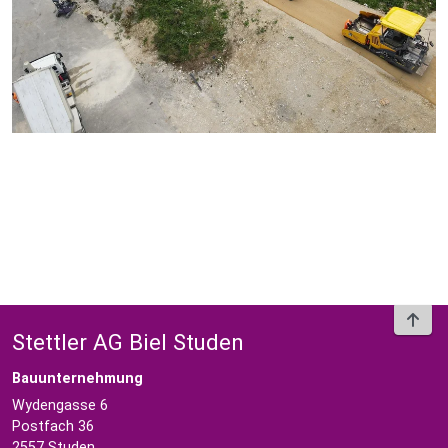
To t
Stettler AG Biel Studen
Bauunternehmung
Wydengasse 6
Postfach 36
2557 Studen