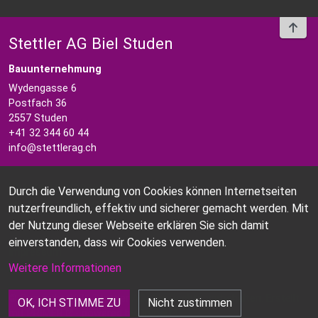
To t
Stettler AG Biel Studen
Bauunternehmung
Wydengasse 6
Postfach 36
2557 Studen
+41 32 344 60 44
info@stettlerag.ch
Unsere Telefonzeiten
Durch die Verwendung von Cookies können Internetseiten
Mo-Fr 08.00-11.45h / 13.30-16.00h
nutzerfreundlich, effektiv und sicherer gemacht werden. Mit
der Nutzung dieser Webseite erklären Sie sich damit
Kontakt
einverstanden, dass wir Cookies verwenden.
Impressum
Weitere Informationen
©
Copyright 2021 Stettler AG. Alle Rechte vorbehalten. Erstellt
OK, ICH STIMME ZU
Nicht zustimmen
mit
PRIMER
- powered by
Drupal
.