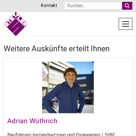
Direkt
Suche
Kontakt
zum
Inhalt
Ersatzneubau der Fussgängerbr
Weitere Auskünfte erteilt Ihnen
4. März 2026
Adrian Wüthrich
Bauführung Instandsetzung und Engineering / SIBE